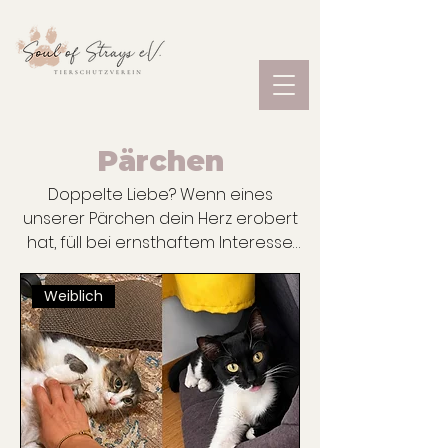
Pärchen
Doppelte Liebe? Wenn eines
unserer Pärchen dein Herz erobert
hat, füll bei ernsthaftem Interesse
unser Kontaktformular aus oder
nutze den Selbstauskunftsbogen
Weiblich
unter „Fellnasen“.