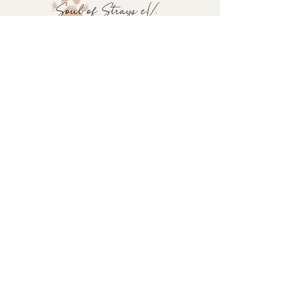
Impressum
Datenschutzerklärung
Satzung
Soul of Strays e.V.
Mohnweg 5
65396 Walluf
info@soulofstrays.de
Paypal:
info@soulofstrays.de