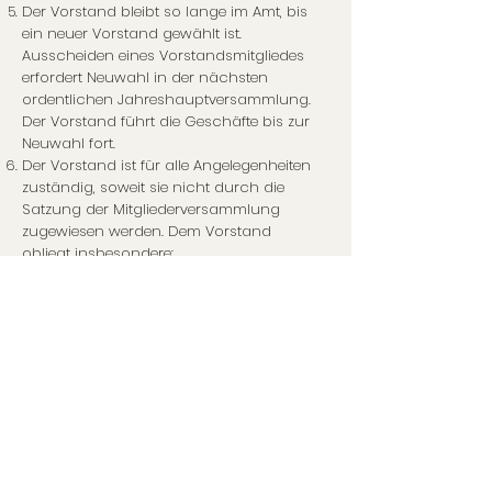
Der Vorstand bleibt so lange im Amt, bis
ein neuer Vorstand gewählt ist.
Ausscheiden eines Vorstandsmitgliedes
erfordert Neuwahl in der nächsten
ordentlichen Jahreshauptversammlung.
Der Vorstand führt die Geschäfte bis zur
Neuwahl fort.
Der Vorstand ist für alle Angelegenheiten
zuständig, soweit sie nicht durch die
Satzung der Mitgliederversammlung
zugewiesen werden. Dem Vorstand
obliegt insbesondere:
Die Geschäftsführung des Vereins inkl.
der laufenden Ausgaben
Die Vorbereitung und Einberufung der
ordentlichen bzw. außerordentlichen
Mitgliederversammlung inkl. der
Aufstellung der Tagesordnung
Die Beachtung und Durchführung der
Beschlüsse und Empfehlungen der
Mitgliederversammlung