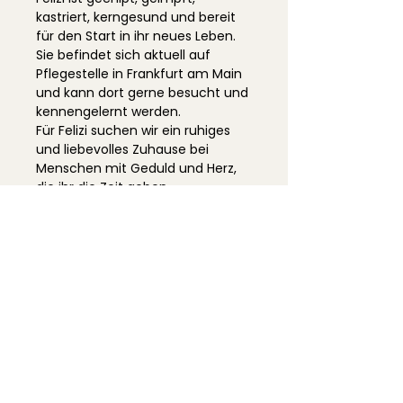
kastriert, kerngesund und bereit
für den Start in ihr neues Leben.
Sie befindet sich aktuell auf
Pflegestelle in Frankfurt am Main
und kann dort gerne besucht und
kennengelernt werden.
Für Felizi suchen wir ein ruhiges
und liebevolles Zuhause bei
Menschen mit Geduld und Herz,
die ihr die Zeit geben,
anzukommen – und die ihr
gemeinsam mit einer passenden
Katzenfreundin zeigen, dass sie
nie wieder verlassen wird.
Möchtest du Felizi ein liebevolles
Zuhause schenken? Dann melde
dich gerne bei uns!