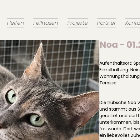
Helfen
Fellnasen
Projekte
Partner
Konta
Noa - 01
Aufenthaltsort: Sp
Einzelhaltung: Nein
Wohnungshaltung 
Terasse
Die hübsche Noa w
und stammt aus Sp
gerettet und durft
unterkommen, bis 
frei wurde. Dort w
ein liebevolles Z