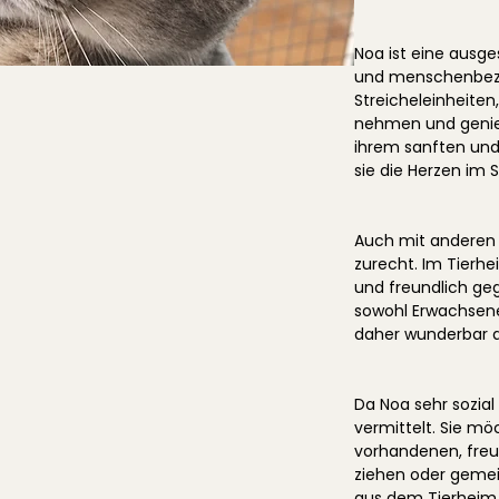
Noa ist eine ausge
und menschenbezog
Streicheleinheiten
nehmen und genieß
ihrem sanften und
sie die Herzen im 
Auch mit anderen
zurecht. Im Tierhei
und freundlich geg
sowohl Erwachsene
daher wunderbar a
Da Noa sehr sozial i
vermittelt. Sie mö
vorhandenen, freu
ziehen oder gemei
aus dem Tierheim 