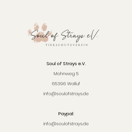
Soul of Strays e.V.
Mohnweg 5
65396 Walluf
info@soulofstrays.de
Paypal:
info@soulofstrays.de