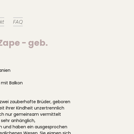
kt
FAQ
 Zape - geb.
anien
mit Balkon
 zwei zauberhafte Brüder, geboren
seit ihrer Kindheit unzertrennlich
ch nur gemeinsam vermittelt
 sehr anhänglich,
 und haben ein ausgesprochen
eglichenes Wesen. Sie eignen sich