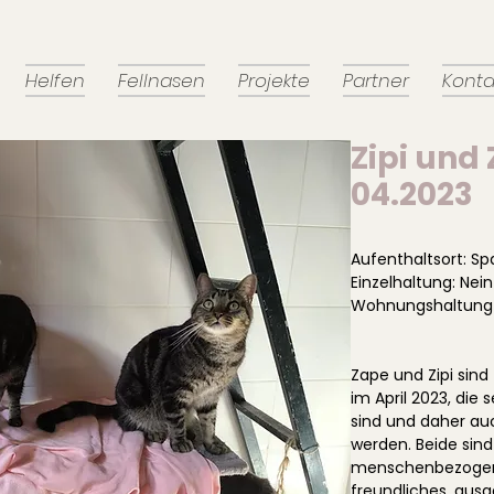
Helfen
Fellnasen
Projekte
Partner
Konta
Zipi und
04.2023
Aufenthaltsort: Sp
Einzelhaltung: Nein
Wohnungshaltung 
Zape und Zipi sind
im April 2023, die 
sind und daher au
werden. Beide sind
menschenbezogen
freundliches, ausg